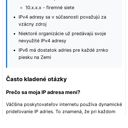
10.x.x.x - firemné siete
IPv4 adresy sa v súčasnosti považujú za
vzácny zdroj
Niektoré organizácie už predávajú svoje
nevyužité IPv4 adresy
IPv6 má dostatok adries pre každé zrnko
piesku na Zemi
Často kladené otázky
Prečo sa moja IP adresa mení?
Väčšina poskytovateľov internetu používa dynamické
prideľovanie IP adries. To znamená, že pri každom
pripojení k internetu môžete dostať novú IP adresu.
Je to efektívnejší spôsob správy IP adries.